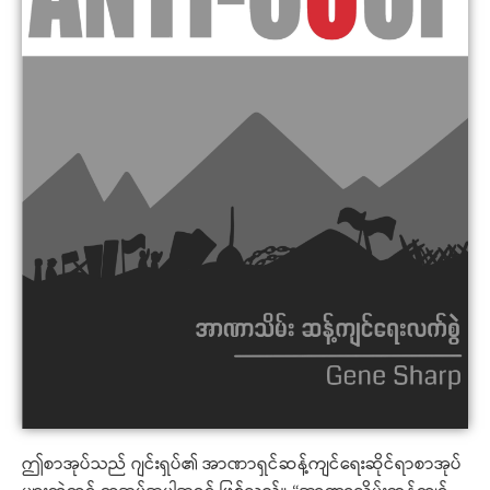
ဤစာအုပ်သည် ဂျင်းရှပ်၏ အာဏာရှင်ဆန့်ကျင်ရေးဆိုင်ရာစာအုပ်