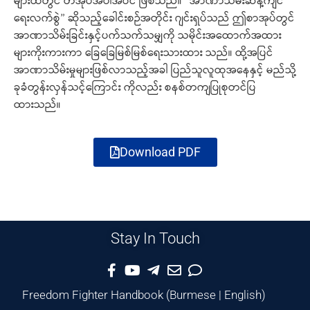
များထဲတွင် တအုပ်အပါအဝင် ဖြစ်သည်။ “အာဏာသိမ်းဆန့်ကျင်
ရေးလက်စွဲ” ဆိုသည့်ခေါင်းစဉ်အတိုင်း ဂျင်းရှပ်သည် ဤစာအုပ်တွင်
အာဏာသိမ်းခြင်းနှင့်ပက်သက်သမျှကို သမိုင်းအထောက်အထား
များကိုးကားကာ ခြေခြေမြစ်မြစ်ရေးသားထား သည်။ ထို့အပြင်
အာဏာသိမ်းမှုများဖြစ်လာသည့်အခါ ပြည်သူလူထုအနေနှင့် မည်သို့
ခုခံတွန်းလှန်သင့်ကြောင်း ကိုလည်း စနစ်တကျပြုစုတင်ပြ
ထားသည်။
Download PDF
Stay In Touch
Freedom Fighter Handbook
(
Burmese
|
English
)