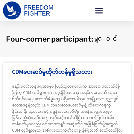
FREEDOM
FIGHTER
Four-corner participant: ဂျေစင်
CDMပေးဆပ်မှုထိုက်တန်မှုရှိသလား
နွေဦးတော်လှန်ရေးအစမှာ ပြည်သူတရပ်လုံးက အားပေးထောက်ခံခဲ့
ကြတဲ့ CDM လှုပ်ရှားမှုက အခုချိန်မှာတော့ အရင်ကလောက် လူထု
စိတ်ဝင်စားမှု၊ ထောက်ခံမှုတွေ မရှိတော့ပါဘူး။ တချို့သောပညာရှင်
တွေအနေနဲ့လည်း CDM သမားတွေပေးဆပ်မှုနဲ့ ထိရောက်မှုကို
နှိုင်းဆပြီး ပညာရေးနှင့် ကျန်းမာရေးလိုမျိုး အခန်းကဏ္ဍတွေမှာ
ပြန်လည်သုံးသပ်မှုတွေ လုပ်သင့်တယ်ဆိုပြီး ထောက်ပြပါတယ်။
တစ်ဖက်မှာလည်း စစ်အာဏာရှင် အဆုံးတိုင် အမြစ်ဖြတ်ဖို့အတွက်
CDM လှုပ်ရှားမှုက အဓိကထောက်တိုင်တခုဖြစ်ခဲ့သလို ဆက်လက်ပြီး