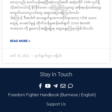
တော့လည်း တော်လှန်ရေးပြီးဆုံးသည်အထိ အဆုံးတိုင် CDM လုပ်ဖို့
လိုအပ်တယ်လို့ ခိုင်ခိုင်မာမာ ယုံကြည်ကြသူတွေ အစိုးရဝန်ထမ်းတွေ၊
ကျောင်းသားလူငယ်တွေ အများအပြားရှိကြပါတယ်။
ဒါကြောင့် ဒီအပါတ် လေးမျက်နှာစကားဝိုင်းမှာတော့ CDM သမား
တွေရဲ့ ပေးဆပ်မှုနဲ့ ထိုက်တန်မှုဆန်းစစ်ချက် (Cost Benefit
Analysis) ကို ရှုထောင့်အမျိုးမျိုးမှ ဆွေးနွေးကြမှာဖြစ်ပါတယ်။
READ MORE »
မတ် 16, 2022
မှတ်ချက်များ မရှိပါ။
Stay In Touch
Freedom Fighter Handbook
(
Burmese
|
English
)
Support Us