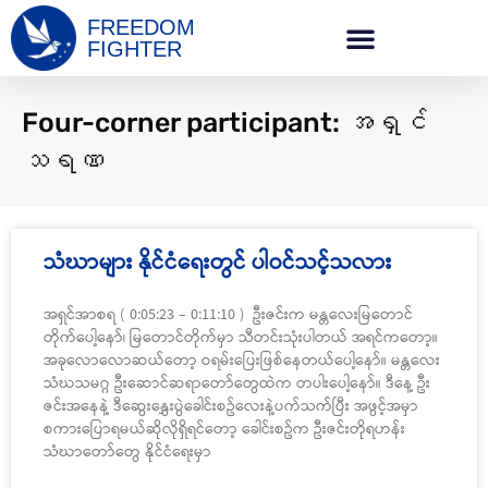
FREEDOM
FIGHTER
Four-corner participant: အရှင်
သရဏ
သံဃာများ နိုင်ငံရေးတွင် ပါဝင်သင့်သလား
အရှင်အာစရ ( 0:05:23 – 0:11:10 ) ဦးဇင်းက မန္တလေးမြတောင်
တိုက်ပေါ့နော်၊ မြတောင်တိုက်မှာ သီတင်းသုံးပါတယ် အရင်ကတော့။
အခုလောလောဆယ်တော့ ဝရမ်းပြေးဖြစ်နေတယ်ပေါ့နော်။ မန္တလေး
သံဃသမဂ္ဂ ဦးဆောင်ဆရာတော်တွေထဲက တပါးပေါ့နော်။ ဒီနေ့ ဦး
ဇင်းအနေနဲ့ ဒီဆွေးနွှေးပွဲခေါင်းစဥ်လေးနဲ့ပက်သက်ပြီး အဖွင့်အမှာ
စကားပြောရမယ်ဆိုလိုရှိရင်တော့ ခေါင်းစဥ်က ဦးဇင်းတိုရဟန်း
သံဃာတော်တွေ နိုင်ငံရေးမှာ